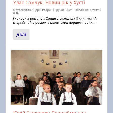
Улас Самчук: Новий рік у Хусті
Опублікував
Андрій Ребрик
|
Гру 30, 2024
|
Загальне
,
Статті
|
0
(Уривок з роману «Сонце з заходу») Пили густий,
міцний чай з ромом у маленьких порцелянових...
ДАЛІ
Юрій Таркович: Працюймо над