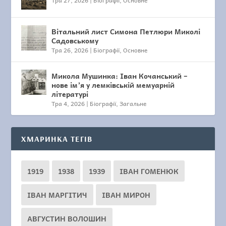
Тра 27, 2026
|
Біографії
,
Основне
Вітальний лист Симона Петлюри Миколі
Садовському
Тра 26, 2026
|
Біографії
,
Основне
Микола Мушинка: Іван Кочанський –
нове ім’я у лемківській мемуарній
літературі
Тра 4, 2026
|
Біографії
,
Загальне
ХМАРИНКА ТЕГІВ
1919
1938
1939
ІВАН ГОМЕНЮК
ІВАН МАРГІТИЧ
ІВАН МИРОН
АВГУСТИН ВОЛОШИН