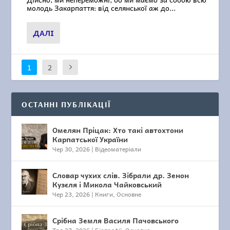
молодь Закарпаття: від селянської аж до...
ДАЛІ
1
2
ОСТАННІ ПУБЛІКАЦІЇ
Омелян Пріцак: Хто такі автохтони
Карпатської України
Чер 30, 2026
|
Відеоматеріали
Словар чухих слів. Зібрали др. Зенон
Кузєля і Микола Чайковський
Чер 23, 2026
|
Книги
,
Основне
Срібна Земля Василя Пачовського