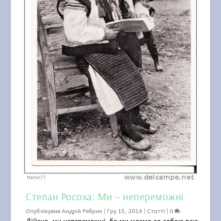
Степан Росоха: Ми – непереможні
Опублікував
Андрій Ребрик
|
Гру 15, 2014
|
Статті
|
0
Дійсно, ми непереможні, бо ми маємо за собою всю