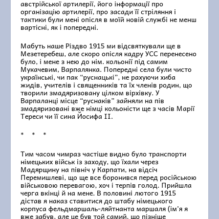
австрійської артилерії, його інформації про
організацію артилерії, про засади її стріляння і
тактики були мені опісля в моїй новій службі не менш
вартісні, як і попередні.
Мабуть наше Різдво 1915 ми відсвяткували ще в
Мезетеребеш, але скоро опісля кадру УСС перенесено
було, і мене з нею до нім. кольонії під самим
Мукачевим, Варпалянка. Попередні села були чисто
українські, чи пак “руснацькі”, не рахуючи хиба
жидів, учителів і священників та їх членів родин, що
творили змадяризовану цілком вірхівку. У
Варпаланці місце “руснаків” зайняли на пів
змадяризовані вже німці кольоністи ще з часів Марії
Тереси чи її сина Йосифа II.
* * *
Тим часом чимраз частіше видно було транспорти
німецьких військ із заходу, що їхали через
Мадярщину на північ у Карпати, на відсіч
Перемишлеві, що ще все боронився перед російською
військовою перевагою, хоч і терпів голод. Прийшла
черга вкінці й на мене. В половині лютого 1915
дістав я наказ ставитися до штабу німецького
корпуса фельдмаршаль-ляйтнанта маршаля (ім’я я
вже забув, але це був той самий, що пізніше