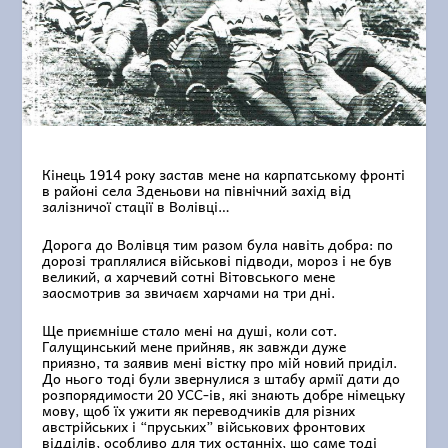
Кінець 1914 року застав мене на карпатському фронті
в районі села Зденьови на північний захід від
залізничої стації в Волівці…
Дорога до Волівця тим разом була навіть добра: по
дорозі траплялися військові підводи, мороз і не був
великий, а харчевий сотні Вітовського мене
заосмотрив за звичаєм харчами на три дні.
Ще приємніше стало мені на душі, коли сот.
Галущинський мене прийняв, як завжди дуже
приязно, та заявив мені вістку про мій новий приділ.
До нього тоді були звернулися з штабу армії дати до
розпорядимости 20 УСС-ів, які знають добре німецьку
мову, щоб їх ужити як переводчиків для різних
австрійських і “пруських” військових фронтових
відділів, особливо для тих останніх, що саме тоді