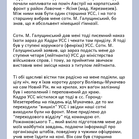
почали напливати на поміч Австрії на карпатський
фронт у район Лавочне – Ясіня (мад. Керезмезев).
Між ними мав бути один старшина УСС, і на того
старшину вибрав мене сотн. М. Галущинський, бо
знав, що я абсольвент німецької ґімназії.
Сотн. М. Галущинський дав мені тоді писемний наказ
їхати зараз до Кадри УСС і чекати там приділу. Я тоді
був у ступені хорунжого (фенріха) УСС. Сотн. М.
Галущинський заявив, що зараз подасть мене до
ступеня четаря (лейтнанта) УСС до міністерства
військових справ, і тому, за прийнятим звичаєм
виставив мені змісця наказ з титулом лейтнанта.
Ті обі щасливі вістки так радісно на мене подіяли, що
цілу ніч, яку я їхав коротку дорогу Волівець-Мукачево
на сам Новий Рік, як на крилах, хоч ваґон залізниці
був і неопалений і переповнений до краю.
Кадра УСС містилася ще тоді в сс. Ґоронд-
Мезетеребеш на південь від Мукачева, де то ми
переходили “вишкіл” УСС і звідки наші сотні
виходили були на фронт. Мене приділено до
“переходового відділу” під командою от.
Рожанковського Т., який вміло підготовляв мене до
моїх майбутніх завдань, подаючи інформації про
організацію штабів, поведінку з чужими офіцерами,
учив мене їздити на коні. Він сам був старшина