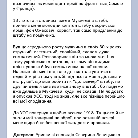
визначився як командант армії на фронті над Сомою
у Франції).
18 лютого я ставився вже в Мукачеві в штабі,
прийняв мене молодий капітан штабу авсрійської
армії, фон Ожеховіч, хорват, так само приділений до
штабу на помічника.
Був це середнього росту мужчина в своїх 30-х роках,
стрункий, елегантний, спокійний, словом дуже
симпатичний. Розговорився він зо мною м.и. і на
тему українського питання, в якому він видимо
орієнтувався й був симпатином нашої справи.
Наказав він мені від того дня контактуватися в
першій мірі з ним у штабі, від нього мав я діставати
інструкції, що мав робити як “дольмечер” штабу, на
другий день я мав явитися знову в штабі, бо поїдемо
вже дальше з Мукачева, куди, не сказав. На як довго
я опускав УСС, тоді не знав, але все пізніше перейшло
всі мої сподівання.
До УСС повернув я щойно весною 1918. Та цього й не
знали мої товариші по зброї, при останній вечері
мене щиро й не без певної заздрости прощали.
Джерело
: Уривки зі спогадів Северина Левицького