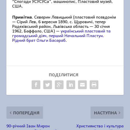
“Спогади УСУСУСа”, машинопис, Пластовий музей,
США.
Примітка
. Северин Левицький (пластовий псевдонім
— Сірий Лев, 6 вересня 1890, с. Щуровичі, тепер
Радехівський район, Львівська область — 30 січня
1962, Баффало, США) —
український пластовий та
громадський діяч, перший Начальний Пластун.
Рідний брат Ольги Басараб
.
ПОДІЛИТИСЯ
ПОПЕРЕДНЯ
НАСТУПНА
90-річний Іван Мирон
Християнство і культура